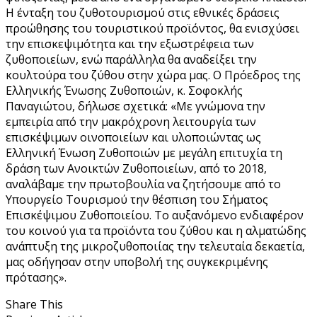
Η ένταξη του ζυθοτουρισμού στις εθνικές δράσεις
προώθησης του τουριστικού προϊόντος, θα ενισχύσει
την επισκεψιμότητα και την εξωστρέφεια των
ζυθοποιείων, ενώ παράλληλα θα αναδείξει την
κουλτούρα του ζύθου στην χώρα μας. Ο Πρόεδρος της
Ελληνικής Ένωσης Ζυθοποιών, κ. Σοφοκλής
Παναγιώτου, δήλωσε σχετικά: «Με γνώμονα την
εμπειρία από την μακρόχρονη λειτουργία των
επισκέψιμων οινοποιείων και υλοποιώντας ως
Ελληνική Ένωση Ζυθοποιών με μεγάλη επιτυχία τη
δράση των Ανοικτών Ζυθοποιείων, από το 2018,
αναλάβαμε την πρωτοβουλία να ζητήσουμε από το
Υπουργείο Τουρισμού την θέσπιση του Σήματος
Επισκέψιμου Ζυθοποιείου. Το αυξανόμενο ενδιαφέρον
του κοινού για τα προϊόντα του ζύθου και η αλματώδης
ανάπτυξη της μικροζυθοποιίας την τελευταία δεκαετία,
μας οδήγησαν στην υποβολή της συγκεκριμένης
πρότασης».
Share This