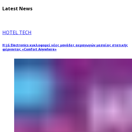
Latest News
HOTEL TECH
Η LG Electronics κυκλοφορεί νέες μονάδες αεραγωγών μεσαίας στατικής
φέρνοντας «Comfort Anywhere»