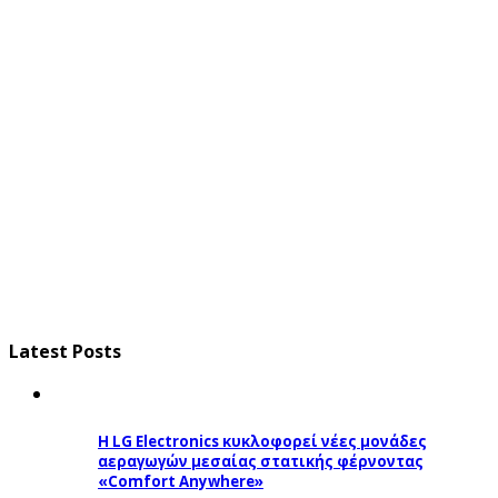
Latest Posts
Η LG Electronics κυκλοφορεί νέες μονάδες
αεραγωγών μεσαίας στατικής φέρνοντας
«Comfort Anywhere»