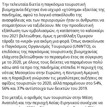
Την τελευταία διετία η παγκόσμια τουριστική
βιομηχανία δέχτηκε ένα ισχυρό «χτύπημα» εξαιτίας της
πανδημίας, αφού το λογικό επακόλουθο της
ανασφάλειας και των περιορισμών ήταν οι άνθρωποι να
σταματήσουν να ταξιδεύουν. Με την προοδευτική
εξάπλωση των εμβολιασμών, η κατάσταση το καλοκαίρι
του 2021 βελτιώθηκε, όμως η μετάλλαξη Όμικρον
τάραξε τα «νερά» για ακόμη μια φορά. Όπως ανακοίνωσε
ο Παγκόσμιος Οργανισμός Τουρισμού (UNWTO), οι
επιδόσεις της παγκόσμιας τουριστικής βιομηχανίας
ελάχιστα βελτιώθηκαν το περασμένο έτος σε σύγκριση
με το 2020, με όλους τους δείκτες να παραμένουν πολύ
κάτω από τα προ της πανδημίας επίπεδα. Η περιοχή της
νότιας Μεσογείου στην Ευρώπη, η Κεντρική Αμερική
και η Καραϊβική γνώρισαν τις μεγαλύτερες αυξήσεις σε
αφίξεις τουριστών το 2020, αλλά παραμένουν στο 54%,
56% και 37% αντίστοιχα των δεικτών του 2019.
Στο μεταξύ, ο αριθμός των τουριστών στην Μέση
Ανατολή και την περιοχή Ασίας-Ειρηνικού συνέχισε να