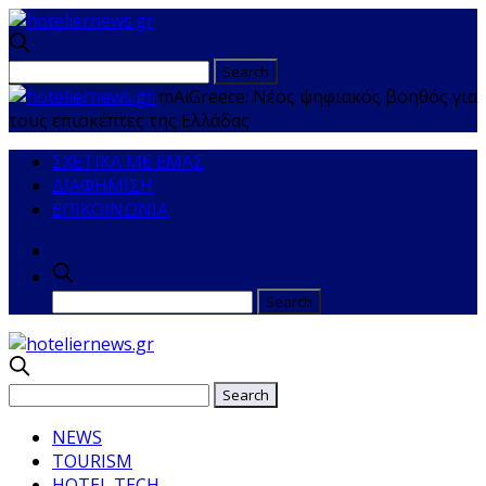
mAiGreece: Νέος ψηφιακός βοηθός για
τους επισκέπτες της Ελλάδας
ΣΧΕΤΙΚΑ ΜΕ ΕΜΑΣ
ΔΙΑΦΗΜΙΣΗ
ΕΠΙΚΟΙΝΩΝΙΑ
NEWS
TOURISM
HOTEL TECH