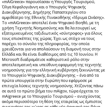
«mAiGreece» παρουσίασαν η Υπουργός Τουρισμού,
Όλγα Κεφαλογιάννη και ο Υπουργός Ψηφιακής
Διακυβέρνησης, Δημήτρης Παπαστεργίου στο
αμφιθέατρο της Εθνικής Πινακοθήκης «Ίδρυμα Ωνάσης».
Το «mAiGreece» αποτελεί έναν Ψηφιακό Βοηθό, με τη
χρήση Τεχνητής Νοημοσύνης και θα λειτουργεί ως
εξατομικευμένος ταξιδιωτικός «σύντροφος» για όλους
τους επισκέπτες της χώρας. Έχει ως στόχο να τους
παρέχει το σύνολο της πληροφορίας, την οποία
χρειάζονται για να απολαύσουν τη διαμονή τους στην
Ελλάδα και θα είναι διαθέσιμος από τις 10 Ιουνίου. Η
Microsoft διαδραμάτισε καθοριστικό ρόλο στην
αποτελεσματική και υπεύθυνη εφαρμογή της τεχνητής
νοημοσύνης για την ελληνική κυβέρνηση ξεκινώντας με
το Υπουργείο Ψηφιακής Διακυβέρνησης – ένα από τα
πρώτα υπουργεία στην Ευρώπη που εφάρμοσε με
επιτυχία λύσεις τεχνητής νοημοσύνης. Χτίζοντας πάνω
σε αυτό το πρώτο βήμα του mAigov, τώρα έρχεται το
mAigreece με το Υπουργείο Τουρισμού – ενισχύοντας
ακόμα περισσότερο τη θέση της εταιρείας ως έμπιστος
συνεργάτης της χώρας σε κάθε νέο ψηφιακό της βήμα.