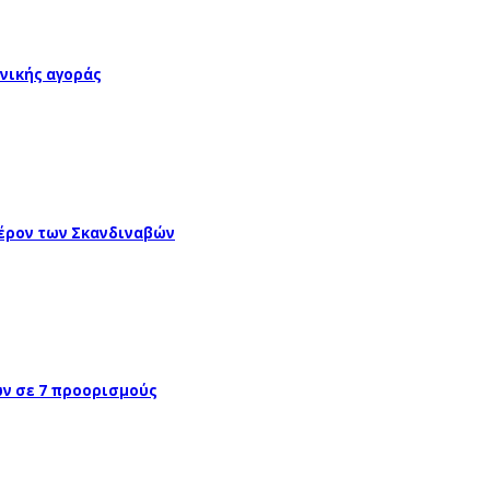
νικής αγοράς
έρον των Σκανδιναβών
ών σε 7 προορισμούς