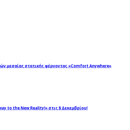
ωγών μεσαίας στατικής φέρνοντας «Comfort Anywhere»
ay to the New Reality!» στις 8 Δεκεμβρίου!