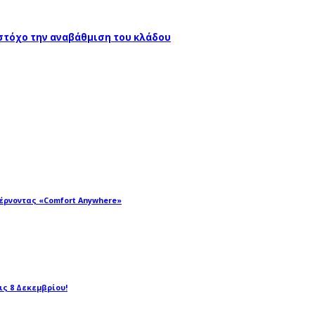
 στόχο την αναβάθμιση του κλάδου
φέρνοντας «Comfort Anywhere»
τις 8 Δεκεμβρίου!