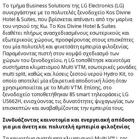
Το τμήμα Business Solutions της LG Electronics (LG)
συνεργάστηκε με το πολυτελές ξενοδοχείο Kos Divine
Hotel & Suites, που βρίσκεται απέναντι από την μαρίνα
του νησιού της Κω. Το Kos Divine Hotel & Suites
διαθέτει πλήρως ανασχεδιασμένους εσωτερικούς και
εξωτερικούς χώρους, προσφέροντας στους επισκέπτες
του μία πολυτελή και φινετσάτη εμπειρία φιλοξενίας.
Παραμένοντας πιστή στον κομψό σχεδιασμό των
χώρων του ξενοδοχείου, η LG τοποθέτησε καινοτόμα
συστήματα κλιματισμού Multi VΤΜ, εσωτερικές μονάδες
multi split, καθώς και λύσεις ζεστού νερού Hydro Kit, το
οποίο αποτελεί μία εξαιρετικά αποδοτική λύση όταν
χρησιμοποιείται με το Multi VΤΜ. Επίσης, στο
ξενοδοχείο τοποθετήθηκαν 85 smart τηλεοράσεις LG
US662H, ενισχύοντας τις δυνατότητες ψυχαγωγίας των
επισκεπτών και αναβαθμίζοντας την εμπειρία τους.
Συνδυάζοντας καινοτομία και ενεργειακή απόδοση
για μια άνετη και πολυτελή εμπειρία φιλοξενίας
Τα καινοτόμα συστήματα κλιματισμού Multi V™ i, της