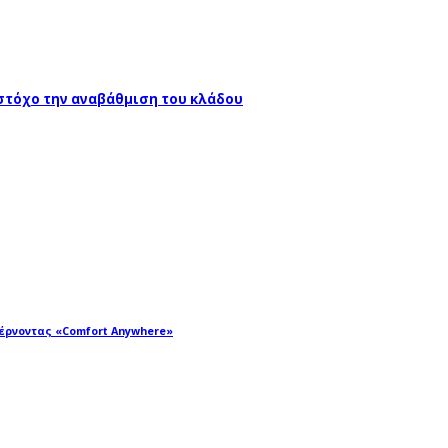
 στόχο την αναβάθμιση του κλάδου
φέρνοντας «Comfort Anywhere»