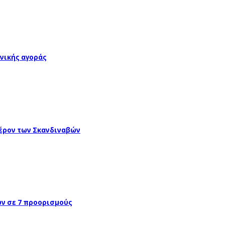
νικής αγοράς
έρον των Σκανδιναβών
ών σε 7 προορισμούς