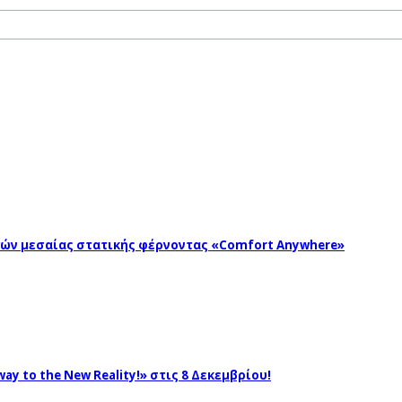
ωγών μεσαίας στατικής φέρνοντας «Comfort Anywhere»
ay to the New Reality!» στις 8 Δεκεμβρίου!