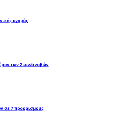
νικής αγοράς
έρον των Σκανδιναβών
ών σε 7 προορισμούς