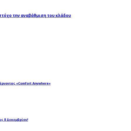
 στόχο την αναβάθμιση του κλάδου
φέρνοντας «Comfort Anywhere»
τις 8 Δεκεμβρίου!