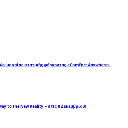
ωγών μεσαίας στατικής φέρνοντας «Comfort Anywhere»
ay to the New Reality!» στις 8 Δεκεμβρίου!