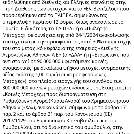
εκδηλώθηκε από διεθνείς και Έλληνες επενδυτές στην
Τιμή Διάθεσης των μετοχών για το «Ελ. Βενιζέλος» που
προσφέρθηκαν από το ΤΑΙΠΕΔ, σημειώνοντας
υπερκάλυψη περίπου 12 φορές, όπως ανακοίνωσε το
Ταμείο. Ειδικότερα, το ΤΑΙΠΕΔ» ή ο «Πωλητής
Μέτοχος», σε συνέχεια της από 24/1/2024 ανακοίνωσής
του σχετικά με την προσφορά της κατά 30% συμμετοχής
του στο μετοχικό κεφάλαιο της εταιρείας «Διεθνής
Αερολιμένας Αθηνών Α.Ε.» (ο «ΔΑΑ» ή η «Εταιρεία»), που
αντιστοιχεί σε 90.000.000 υφιστάμενες κοινές,
ονομαστικές, με δικαίωμα ψήφου μετοχές, ονομαστικής
αξίας εκάστης 1,00 ευρώ (οι «Προσφερόμενες
Μετοχές»), στο πλαίσιο εισαγωγής του συνόλου των
300.000.000 κοινών μετοχών εκδόσεως της Εταιρείας (οι
«Κοινές Μετοχές») προς διαπραγμάτευση στη
Ρυθμιζόμενη Αγορά (Κύρια Αγορά) του Χρηματιστηρίου
Αθηνών («ΧΑ»), ανακοινώνει, σύμφωνα με το άρθρο 17
παρ. 2 και το άρθρο 21 παρ. του Κανονισμού (ΕΕ)
2017/1129 του Ευρωπαϊκού Κοινοβουλίου και του
Συμβουλίου, ότι το διοικητικό του συμβούλιο, στην
από 1/2/2024 συνεδρίασή του αποφάσισε, μεταξύ άλλων,