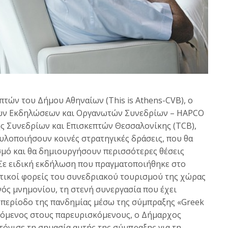
πτών του Δήμου Αθηναίων (Τhis is Athens-CVB), ο
ών Εκδηλώσεων και Οργανωτών Συνεδρίων – HAPCO
ς Συνεδρίων και Επισκεπτών Θεσσαλονίκης (TCB),
 υλοποιήσουν κοινές στρατηγικές δράσεις, που θα
μό και θα δημιουργήσουν περισσότερες θέσεις
 Σε ειδική εκδήλωση που πραγματοποιήθηκε στο
τικοί φορείς του συνεδριακού τουρισμού της χώρας
νός μνημονίου, τη στενή συνεργασία που έχει
 περίοδο της πανδημίας μέσω της σύμπραξης «Greek
υνόμενος στους παρευρισκόμενους, ο Δήμαρχος
όνισε τη σημασία αυτής της σύμπραξης για τη