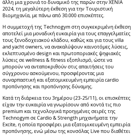
άλλη μια χρονιά το δυναμικό της παρών στην XENIA
2024, τη μεγαλύτερη έκθεση για την Τουριστική
Βιομηχανία, με πάνω από 30.000 επισκέπτες.
Η συμμετοχή της Technogym στη συγκεκριμένη έκθεση
αποτελεί μια μοναδική ευκαιρία για τους επαγγελματίες
τους ξενοδοχειακού κλάδου, καθώς και για τους villa
and yacht owners, να ανακαλύψουν καινοτόμες λύσεις,
εκλεπτυσμένο design και πρωτοποριακές ψηφιακές
λύσεις σε wellness & fitness εξοπλισμό, ώστε να
μπορούν να ανταποκριθούν στις απαιτήσεις του
σύγχρονου ασκούμενου, προσφέροντας μια
συναρπαστική και εξατομικευμένη εμπειρία cardio
προπόνησης και προπόνησης δύναμης.
Κατά τη διάρκεια του 3ημέρου (23-25/11), οι επισκέπτες
είχαν την ευκαιρία να γνωρίσουν από κοντά τις πιο
premium και τεχνολογικά προηγμένες σειρές της
Technogym σε Cardio & Strength μηχανήματα: την
Excite, η οποία προσφέρει μια εξατομικευμένη εμπειρία
προπόνησης, ενώ μέσω της κονσόλας Live που διαθέτει