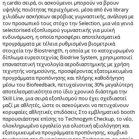
η cardio σειρά, οι ασκούμενοι μπορούν να βρουν
υψηλής ποιότητας περιεχόμενο, μέσα από ένα library
χιλιάδων ασκήσεων αερόβιας γυμναστικής, ανάλογα με
τον προσωπικό τους στόχο την Selection, μια νέα γενιά
selectorised εξοπλισμού γυμναστικής για μυϊκή
ενδυνάμωση, η οποία προσφέρει αποτελεσματικά
προγράμματα με τέλεια ρυθμισμένα βιομετρικά
στοιχεία την Biostrength, η οποία με το κατοχυρωμένο
δίπλωμα ευρεσιτεχνίας Biodrive System, χρησιμοποιεί
επαναστατική τεχνολογία αεροδιαστημικής με χρήση
τεχνητής νοημοσύνης, προσφέροντας εξατομικευμένα
προγράμματα προπόνησης και πλήρης καθοδήγηση
μέσω του Biofeedback, πετυχαίνοντας 30% μεγαλύτερη
αποτελεσματικότητα στο ίδιο χρονικό διάστημα την
Skill Line, μια σειρά εξοπλισμού που έχει σχεδιαστεί
μαζί με αθλητές, ώστε οι ασκούμενοι να πετυχαίνουν
κορυφαίες αθλητικές επιδόσεις Στο εμβληματικό booth
παρουσιάστηκε επίσης το Technogym Checkup, το νέο,
ολοκληρωμένο εργαλείο για ολιστική αξιολόγηση και
εξατομικευμένα προγράμματα προπόνησης, κομβικό