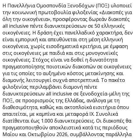
Η Πανελλήνια Ομοσπονδία Ξενοδόχων (ΠΟΞ) υλοποιεί
την κοινωνική πρωτοβουλία φιλοξενίας «Διακοπές για
όλη την οικογένεια», προσφέροντας δωρεάν διακοπές
all inclusive πέντε διανυκτερεύσεων σε 50 ελληνικές
οικογένειες. Η δράση έχει πανελλαδικό χαρακτήρα, δεν
είναι εμπορική και απευθύνεται στη μέση ελληνική
οικογένεια, χωρίς εισοδηματικά κριτήρια, με έμφαση
στις οικογένειες με παιδιά και στις μονογονεϊκές
οικογένειες. Στόχος είναι να δοθεί η δυνατότητα
πραγματοποίησης ποιοτικών διακοπών σε οικογένειες
για τις οποίες το αυξημένο κόστος μετακίνησης και
διαμονής λειτουργεί συχνά αποτρεπτικά. Το πακέτο
φιλοξενίας περιλαμβάνει διαμονή πέντε
διανυκτερεύσεων all inclusive σε ξενοδοχεία-μέλη της
ΠΟΞ, σε προορισμούς της Ελλάδας, ανάλογα με τη
διαθεσιμότητα, καθώς και ακτοπλοϊκά εισιτήρια όπου
απαιτείται, με καμπίνα και μεταφορά ΙΧ. Συνολικά
διατίθενται έως 1.000 διανυκτερεύσεις. Οι διακοπές θα
πραγματοποιηθούν αποκλειστικά κατά τις περιόδους
Μαΐου και Οκτωβρίου 2026, συμβάλλοντας παράλληλα