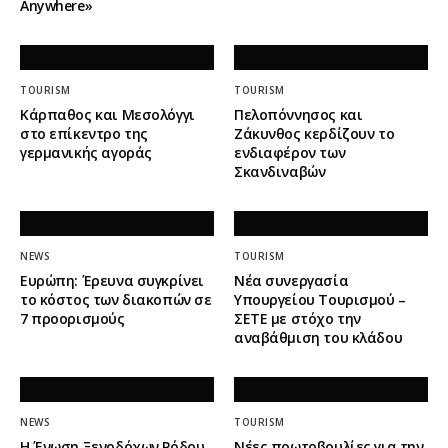
Anywhere»
TOURISM
TOURISM
Κάρπαθος και Μεσολόγγι
Πελοπόννησος και
στο επίκεντρο της
Ζάκυνθος κερδίζουν το
γερμανικής αγοράς
ενδιαφέρον των
Σκανδιναβών
NEWS
TOURISM
Ευρώπη: Έρευνα συγκρίνει
Νέα συνεργασία
το κόστος των διακοπών σε
Υπουργείου Τουρισμού –
7 προορισμούς
ΣΕΤΕ με στόχο την
αναβάθμιση του κλάδου
NEWS
TOURISM
Η Ένωση Ξενοδόχων Ρόδου
Νέες πρωτοβουλίες για την