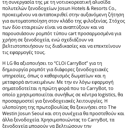
τη συνεργασία της με τη νοτιοκορεατική αλυσίδα
πολυτελών ξενοδοχείων Josun Hotels & Resorts Co.,
προκειμένου να ανταποκριθεί στην αυξανόμενη ζήτηση
για αυτοματοποίηση στον κλάδο της φιλοξενίας. Στόχος
των δύο εταιρειών είναι να αναπτύξουν και να
παρουσιάσουν ρομπότ τύπου cart προσαρμοσμένα για
χρήση σε ξενοδοχεία, ενώ σχεδιάζουν να
βελτιστοποιήσουν τις διαδικασίες και να επεκτείνουν
τις εφαρμογές τους.
Η LG θα αξιοποιήσει το “CLOi CarryBot” για τη
δημιουργία ρομπότ για διάφορες ξενοδοχειακές
υπηρεσίες, όπως ο καθαρισμός δωματίων και η
μεταφορά αντικειμένων. Με την εν λόγω εφαρμογή
σηματοδοτείται η πρώτη φορά που το CarryBot, το
οποίο χρησιμοποιείται συνήθως σε κέντρα logistics, θα
προσαρμοστεί για ξενοδοχειακές λειτουργίες. Η
υλοποίηση της πρωτοβουλίας θα ξεκινήσει στο The
Westin Josun Seoul και στη συνέχεια θα προστεθούν και
άλλα ξενοδοχεία. Χρησιμοποιώντας το CarryBot, τα
ξενοδοχεία μπορούν να βελτιώσουν την