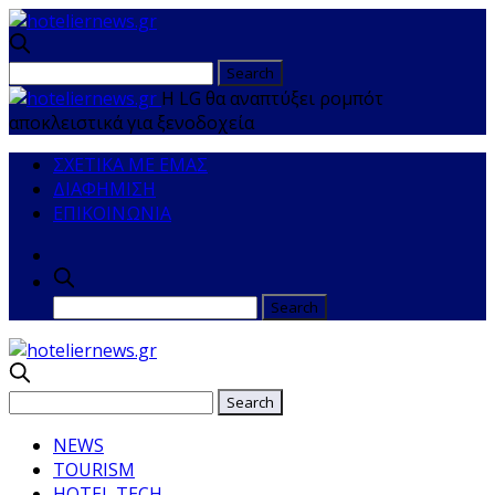
Η LG θα αναπτύξει ρομπότ
αποκλειστικά για ξενοδοχεία
ΣΧΕΤΙΚΑ ΜΕ ΕΜΑΣ
ΔΙΑΦΗΜΙΣΗ
ΕΠΙΚΟΙΝΩΝΙΑ
NEWS
TOURISM
HOTEL TECH