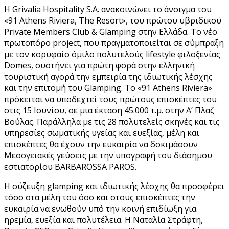
Η Grivalia Hospitality S.A. ανακοινώνει το άνοιγμα του
«91 Athens Riviera, The Resort», του πρώτου υβριδικού
Private Members Club & Glamping στην Ελλάδα. To νέο
πρωτοπόρο project, που πραγματοποιείται σε σύμπραξη
με τον κορυφαίο όμιλο πολυτελούς lifestyle φιλοξενίας
Domes, συστήνει για πρώτη φορά στην ελληνική
τουριστική αγορά την εμπειρία της ιδιωτικής λέσχης
και την επιτομή του Glamping. Το «91 Athens Riviera»
πρόκειται να υποδεχτεί τους πρώτους επισκέπτες του
στις 15 Ιουνίου, σε μια έκταση 45.000 τ.μ. στην Α’ Πλαζ
Βούλας. Παράλληλα με τις 28 πολυτελείς σκηνές και τις
υπηρεσίες σωματικής υγείας και ευεξίας, μέλη και
επισκέπτες θα έχουν την ευκαιρία να δοκιμάσουν
Μεσογειακές γεύσεις με την υπογραφή του διάσημου
εστιατορίου BARBAROSSA PAROS.
Η σύζευξη glamping και ιδιωτικής λέσχης θα προσφέρει
τόσο στα μέλη του όσο και στους επισκέπτες την
ευκαιρία να ενωθούν υπό την κοινή επιδίωξη για
ηρεμία, ευεξία και πολυτέλεια. Η Ναταλία Στράφτη,