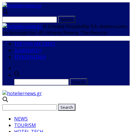
Η Grivalia Hospitality S.A. ανακοινώνει
το άνοιγμα του «91 Athens Riviera, The Resort»
ΣΧΕΤΙΚΑ ΜΕ ΕΜΑΣ
ΔΙΑΦΗΜΙΣΗ
ΕΠΙΚΟΙΝΩΝΙΑ
NEWS
TOURISM
HOTEL TECH