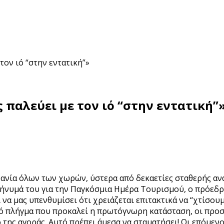
τον ιό “στην εντατική”»
ς παλεύει με τον ιό “στην εντατική”
ανία όλων των χωρών, ύστερα από δεκαετίες σταθερής ανά
 μήνυμά του για την Παγκόσμια Ημέρα Τουρισμού, ο πρόεδ
να μας υπενθυμίσει ότι χρειάζεται επιτακτικά να “χτίσου
κό πλήγμα που προκαλεί η πρωτόγνωρη κατάσταση, οι προσ
δο της αγοράς. Αυτό πρέπει άμεσα να σταματήσει! Οι επόμενο