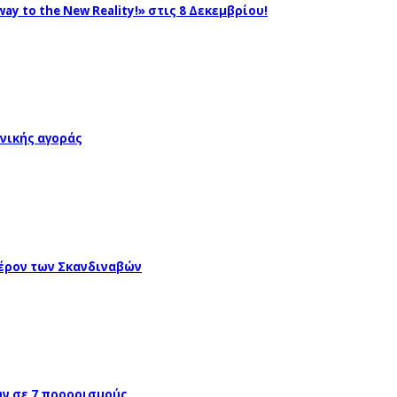
ay to the New Reality!» στις 8 Δεκεμβρίου!
νικής αγοράς
έρον των Σκανδιναβών
ών σε 7 προορισμούς