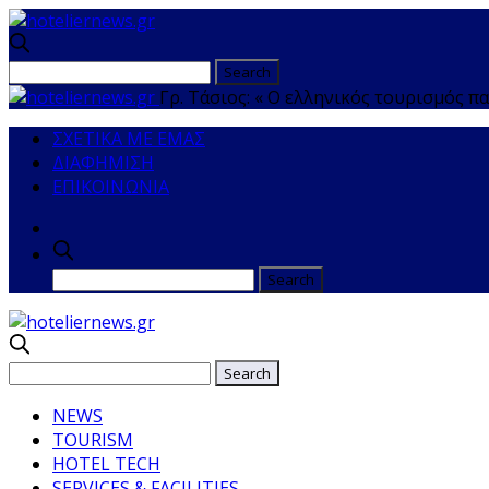
Γρ. Τάσιος: « Ο ελληνικός τουρισμός πα
ΣΧΕΤΙΚΑ ΜΕ ΕΜΑΣ
ΔΙΑΦΗΜΙΣΗ
ΕΠΙΚΟΙΝΩΝΙΑ
NEWS
TOURISM
HOTEL TECH
SERVICES & FACILITIES