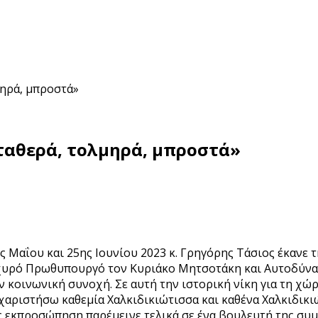
μηρά, μπροστά»
σταθερά, τολμηρά, μπροστά»
 Μαΐου και 25ης Ιουνίου 2023 κ. Γρηγόρης Τάσιος έκανε
σχυρό Πρωθυπουργό τον Κυριάκο Μητσοτάκη και Αυτοδύνα
 κοινωνική συνοχή. Σε αυτή την ιστορική νίκη για τη χώρ
υχαριστήσω καθεμία Χαλκιδικιώτισσα και καθένα Χαλκιδικι
ας εκπροσώπηση παρέμεινε τελικά σε ένα βουλευτή της συ