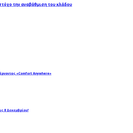
 στόχο την αναβάθμιση του κλάδου
φέρνοντας «Comfort Anywhere»
τις 8 Δεκεμβρίου!