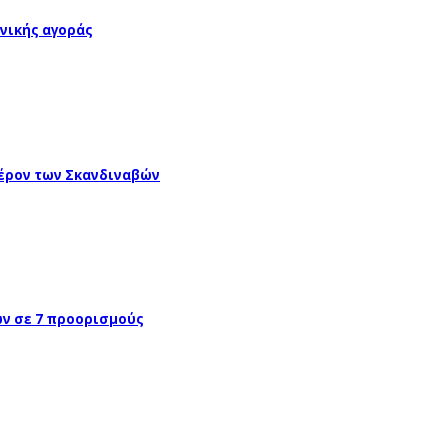
νικής αγοράς
έρον των Σκανδιναβών
ών σε 7 προορισμούς