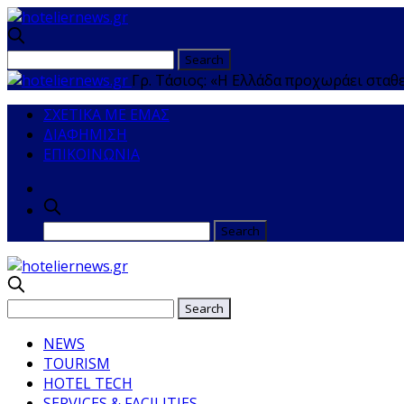
Γρ. Τάσιος: «Η Ελλάδα προχωράει σταθ
ΣΧΕΤΙΚΑ ΜΕ ΕΜΑΣ
ΔΙΑΦΗΜΙΣΗ
ΕΠΙΚΟΙΝΩΝΙΑ
NEWS
TOURISM
HOTEL TECH
SERVICES & FACILITIES