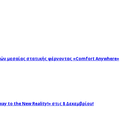
ωγών μεσαίας στατικής φέρνοντας «Comfort Anywhere»
ay to the New Reality!» στις 8 Δεκεμβρίου!