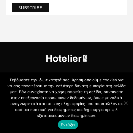
NEWS
TOURISM
HOTEL TECH
SERVICES & FACILITIES
Σεβόμαστε την ιδιωτικότητά σας! Χρησιμοποιούμε cookies για
PROFILES
ΠΟΞ
ΔΙΑΦΗΜΙΣΗ
ΣΧΕΤΙΚΆ ΜΕ ΕΜΆΣ
να σας προσφέρουμε την καλύτερη δυνατή εμπειρία στη σελίδα
ΌΡΟΙ ΧΡΉΣΗΣ
ΠΟΛΙΤΙΚΉ ΓΙΑ ΤΑ COOKIES
μας. Εάν συνεχίσετε να χρησιμοποιείτε τη σελίδα, συναινείτε
ΠΡΟΣΤΑΣΊΑ ΠΡΟΣΩΠΙΚΏΝ ΔΕΔΟΜΈΝΩΝ
στην επεξεργασία προσωπικών δεδομένων, όπως μοναδικά
ΕΠΙΚΟΙΝΩΝΉΣΤΕ ΜΑΖΊ ΜΑΣ
αναγνωριστικά και τυπικές πληροφορίες που αποστέλλονται
από μια συσκευή για διαφημίσεις και δημιουργία προφιλ
Copyright 2021 SmartPress. All RIGHTS RESERVED.
εξατομικευμένων διαφημίσεων.
Εντάξει