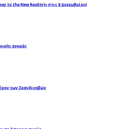
ay to the New Reality!» στις 8 Δεκεμβρίου!
νικής αγοράς
έρον των Σκανδιναβών