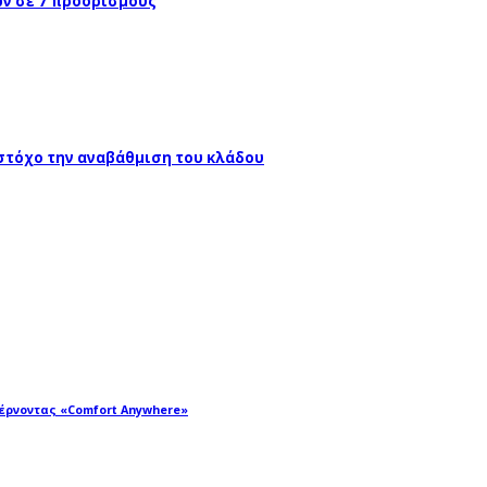
ών σε 7 προορισμούς
 στόχο την αναβάθμιση του κλάδου
φέρνοντας «Comfort Anywhere»