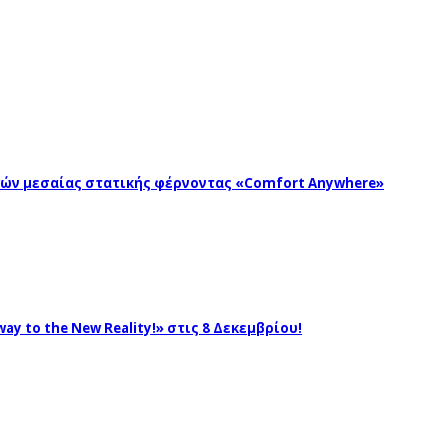
ωγών μεσαίας στατικής φέρνοντας «Comfort Anywhere»
ay to the New Reality!» στις 8 Δεκεμβρίου!