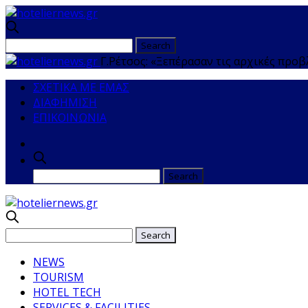
Γ.Ρέτσος: «Ξεπέρασαν τις αρχικές προβ
ΣΧΕΤΙΚΑ ΜΕ ΕΜΑΣ
ΔΙΑΦΗΜΙΣΗ
ΕΠΙΚΟΙΝΩΝΙΑ
NEWS
TOURISM
HOTEL TECH
SERVICES & FACILITIES