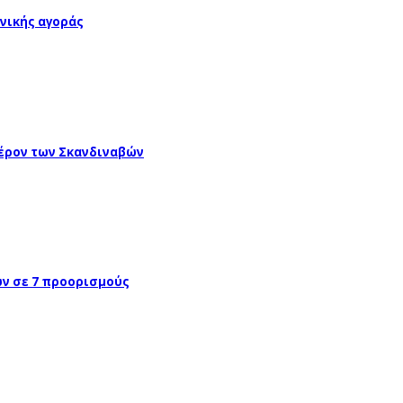
νικής αγοράς
έρον των Σκανδιναβών
ών σε 7 προορισμούς