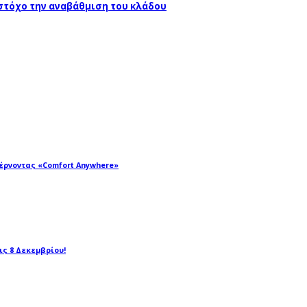
 στόχο την αναβάθμιση του κλάδου
φέρνοντας «Comfort Anywhere»
τις 8 Δεκεμβρίου!