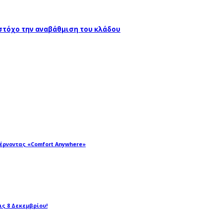
 στόχο την αναβάθμιση του κλάδου
φέρνοντας «Comfort Anywhere»
τις 8 Δεκεμβρίου!