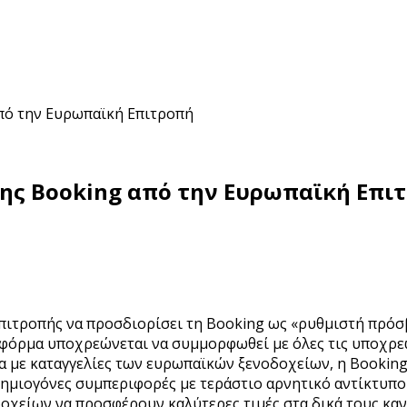
από την Ευρωπαϊκή Επιτροπή
της Booking από την Ευρωπαϊκή Επι
ιτροπής να προσδιορίσει τη Booking ως «ρυθμιστή πρόσβα
τφόρμα υποχρεώνεται να συμμορφωθεί με όλες τις υποχρε
α με καταγγελίες των ευρωπαϊκών ξενοδοχείων, η Booking
ζημιογόνες συμπεριφορές με τεράστιο αρνητικό αντίκτυπο
χείων να προσφέρουν καλύτερες τιμές στα δικά τους κανά