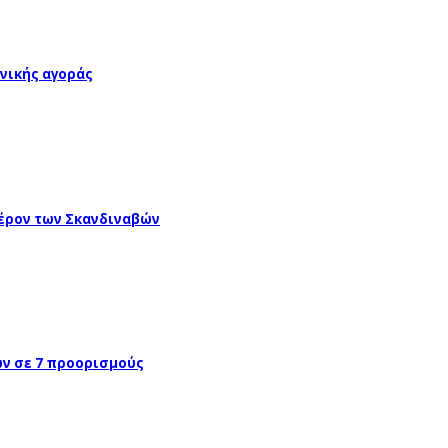
νικής αγοράς
έρον των Σκανδιναβών
ών σε 7 προορισμούς