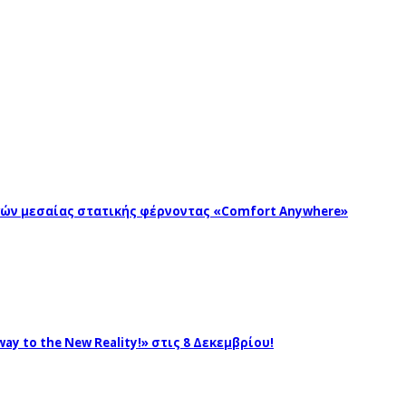
ωγών μεσαίας στατικής φέρνοντας «Comfort Anywhere»
ay to the New Reality!» στις 8 Δεκεμβρίου!