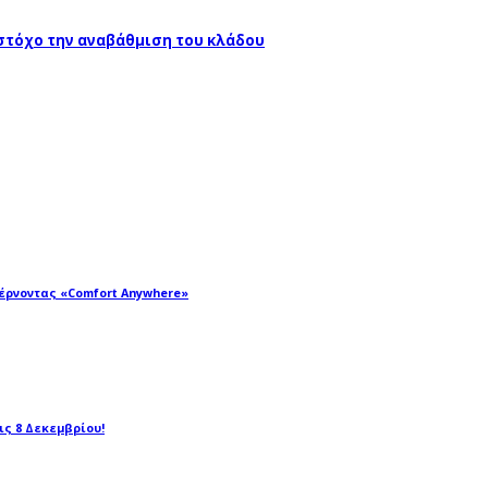
 στόχο την αναβάθμιση του κλάδου
φέρνοντας «Comfort Anywhere»
τις 8 Δεκεμβρίου!