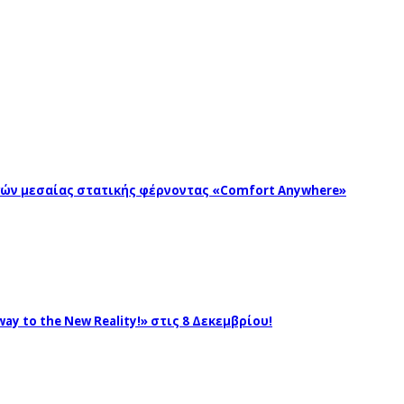
ωγών μεσαίας στατικής φέρνοντας «Comfort Anywhere»
ay to the New Reality!» στις 8 Δεκεμβρίου!