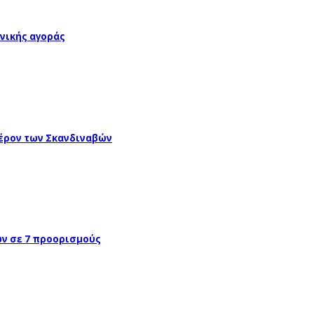
νικής αγοράς
έρον των Σκανδιναβών
ών σε 7 προορισμούς