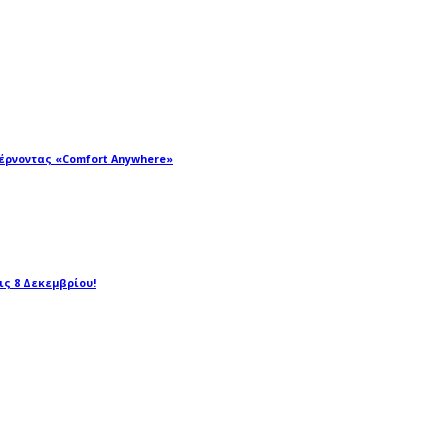
φέρνοντας «Comfort Anywhere»
τις 8 Δεκεμβρίου!