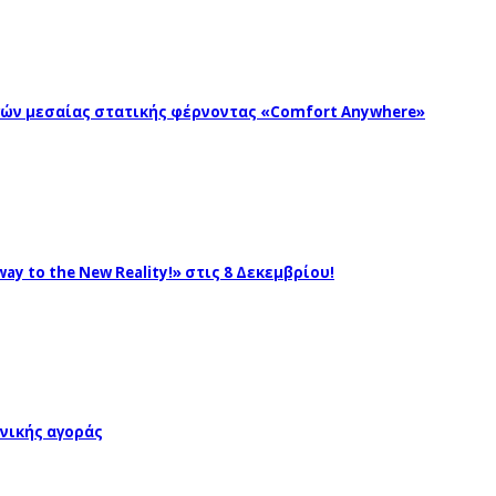
ωγών μεσαίας στατικής φέρνοντας «Comfort Anywhere»
ay to the New Reality!» στις 8 Δεκεμβρίου!
νικής αγοράς