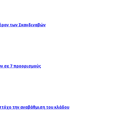
έρον των Σκανδιναβών
ών σε 7 προορισμούς
 στόχο την αναβάθμιση του κλάδου