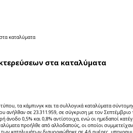
στα καταλύματα
υκτερεύσεων στα καταλύματα
τύπου, τα κάμπινγκ και τα συλλογικά καταλύματα σύντομης
 που ανήλθαν σε 23.311.959, σε σύγκριση με τον Σεπτέμβριο
 άνοδο 0,5% και 0,8% αντίστοιχα, ενώ οι ημεδαποί κατέγρ
αταλύματα προήλθε από αλλοδαπούς, οι οποίοι συμμετείχαν
ο των καταλυμάτων διαμορφώθηκε σε 4,6 ημέρες, υπογραμ