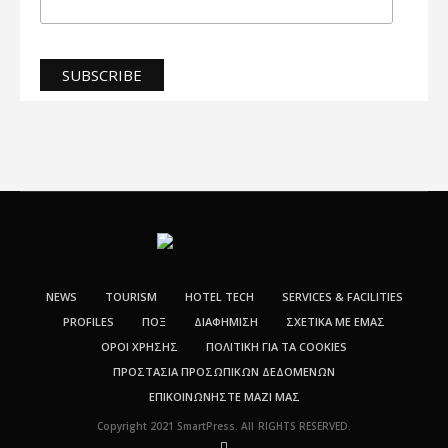
NEWS
TOURISM
HOTEL TECH
SERVICES & FACILITIES
PROFILES
ΠΟΞ
ΔΙΑΦΗΜΙΣΗ
ΣΧΕΤΙΚΆ ΜΕ ΕΜΆΣ
ΌΡΟΙ ΧΡΉΣΗΣ
ΠΟΛΙΤΙΚΉ ΓΙΑ ΤΑ COOKIES
ΠΡΟΣΤΑΣΊΑ ΠΡΟΣΩΠΙΚΏΝ ΔΕΔΟΜΈΝΩΝ
ΕΠΙΚΟΙΝΩΝΉΣΤΕ ΜΑΖΊ ΜΑΣ
Copyright 2021 SmartPress. All RIGHTS RESERVED.