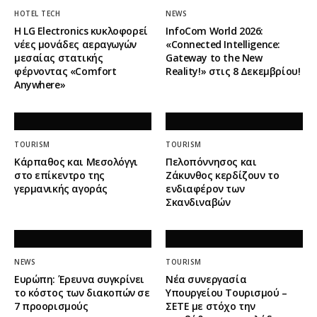
HOTEL TECH
NEWS
Η LG Electronics κυκλοφορεί
InfoCom World 2026:
νέες μονάδες αεραγωγών
«Connected Intelligence:
μεσαίας στατικής
Gateway to the New
φέρνοντας «Comfort
Reality!» στις 8 Δεκεμβρίου!
Anywhere»
TOURISM
TOURISM
Κάρπαθος και Μεσολόγγι
Πελοπόννησος και
στο επίκεντρο της
Ζάκυνθος κερδίζουν το
γερμανικής αγοράς
ενδιαφέρον των
Σκανδιναβών
NEWS
TOURISM
Ευρώπη: Έρευνα συγκρίνει
Νέα συνεργασία
το κόστος των διακοπών σε
Υπουργείου Τουρισμού –
7 προορισμούς
ΣΕΤΕ με στόχο την