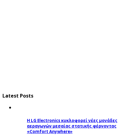
Latest Posts
Η LG Electronics κυκλοφορεί νέες μονάδες
αεραγωγών μεσαίας στατικής φέρνοντας
«Comfort Anywhere»