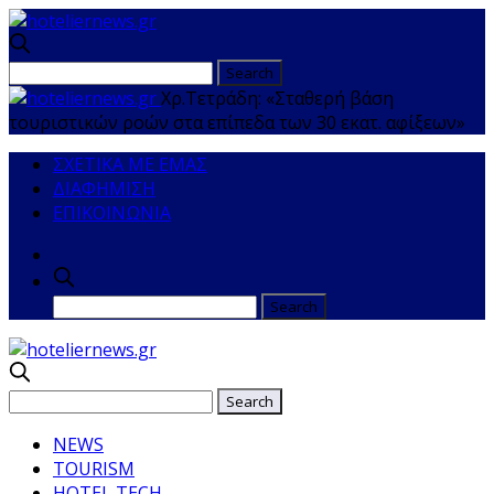
Χρ.Τετράδη: «Σταθερή βάση
τουριστικών ροών στα επίπεδα των 30 εκατ. αφίξεων»
ΣΧΕΤΙΚΑ ΜΕ ΕΜΑΣ
ΔΙΑΦΗΜΙΣΗ
ΕΠΙΚΟΙΝΩΝΙΑ
NEWS
TOURISM
HOTEL TECH