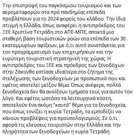
Την επιστροφή του παγκόσμιου τουρισμού και των
αερομεταφορών στα πρό πανδημίας επίπεδα
προβλέπουν για το 2024 φορείς του κλάδου. Την ίδια
στιγμή η Ελλάδα, όπως αναφέρει η αντιπρόεδρος του
ΞΕΕ Χριστίνα Τετράδη στο ΑΠΕ-ΜΠΕ, αποκτά μια
σταθερή βάση τουριστικών ροών στα επίπεδα των 30
εκατομμυρίων αφίξεων, με ό,τι αυτό συνεπάγεται για
τον προγραμματισμό των επιχειρήσεων και την
ευρύτερη τουριστική στρατηγική της χώρας. Η
αντιπρόεδρος του ΞΕΕ και πρόεδρος των ξενοδόχων
στην Ζάκυνθο εστίασε ιδιαίτερα στο ζήτημα της
στελέχωσης των ξενοδοχείων με προσωπικό που και
εφέτος αποτελεί μείζον θέμα. Όπως ανέφερε, πολλά
ξενοδοχεία δεν θα ανοίξουν τμήματα τους για αυτόν τον
λόγο. Και εφέτος ωστόσο τα λειτουργικά κόστη,
αποτελούν ένα ακόμη “καυτό” θέμα για τα ξενοδοχεία,
που όπως τονίζει η κυρία Τετράδη, τα εμποδίζει να
κάνουν προβλέψεις για προϋπολογισμούς. Σε ό,τι
αφορά τις ελεύσεις τουριστών στην Ελλάδα και την
πληρότητα των ξενοδοχείων η κυρία Τετράδη