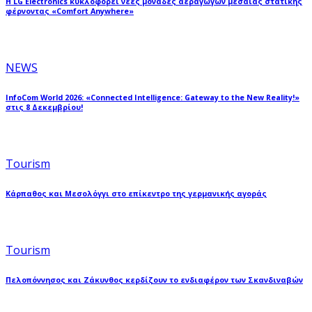
Η LG Electronics κυκλοφορεί νέες μονάδες αεραγωγών μεσαίας στατικής
φέρνοντας «Comfort Anywhere»
NEWS
InfoCom World 2026: «Connected Intelligence: Gateway to the New Reality!»
στις 8 Δεκεμβρίου!
Tourism
Κάρπαθος και Μεσολόγγι στο επίκεντρο της γερμανικής αγοράς
Tourism
Πελοπόννησος και Ζάκυνθος κερδίζουν το ενδιαφέρον των Σκανδιναβών