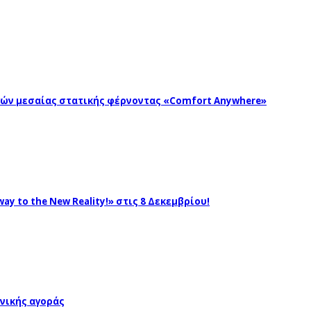
ωγών μεσαίας στατικής φέρνοντας «Comfort Anywhere»
ay to the New Reality!» στις 8 Δεκεμβρίου!
νικής αγοράς