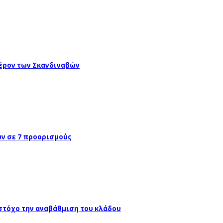
έρον των Σκανδιναβών
ών σε 7 προορισμούς
 στόχο την αναβάθμιση του κλάδου