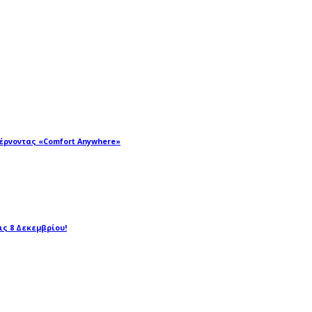
φέρνοντας «Comfort Anywhere»
τις 8 Δεκεμβρίου!