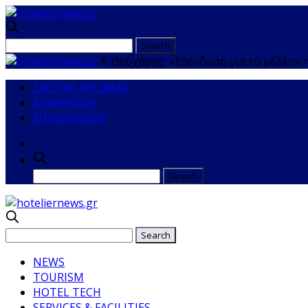
Χ. Θεοχάρης: «Επένδυση για το μέλλον 
ΣΧΕΤΙΚΑ ΜΕ ΕΜΑΣ
ΔΙΑΦΗΜΙΣΗ
ΕΠΙΚΟΙΝΩΝΙΑ
NEWS
TOURISM
HOTEL TECH
SERVICES & FACILITIES