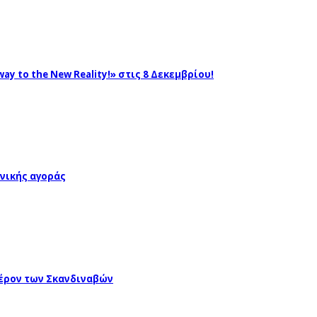
ay to the New Reality!» στις 8 Δεκεμβρίου!
νικής αγοράς
έρον των Σκανδιναβών