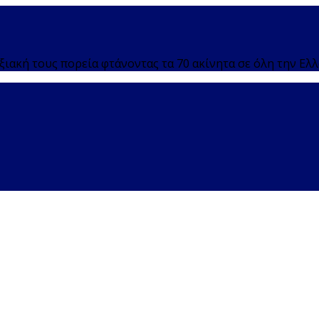
ξιακή τους πορεία φτάνοντας τα 70 ακίνητα σε όλη την Ελ