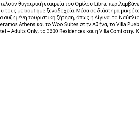
οτελούν θυγατρική εταιρεία του Ομίλου Libra, περιλαμβάν
 τους με boutique ξενοδοχεία. Μέσα σε διάστημα μικρότερ
 αυξημένη τουριστική ζήτηση, όπως η Αίγινα, το Ναύπλιο,
amos Athens και το Woo Suites στην Αθήνα, το Villa Pueblo 
tel – Adults Only, το 3600 Residences και η Villa Comi στη