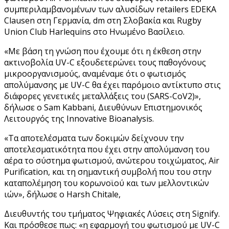
συμπεριλαμβανομένων των αλυσίδων retailers EDEKA
Clausen στη Γερμανία, dm στη Σλοβακία και Rugby
Union Club Harlequins στο Ηνωμένο Βασίλειο.
«Με βάση τη γνώση που έχουμε ότι η έκθεση στην
ακτινοβολία UV-C εξουδετερώνει τους παθογόνους
μικροοργανισμούς, αναμέναμε ότι ο φωτισμός
απολύμανσης με UV-C θα έχει παρόμοιο αντίκτυπο στις
διάφορες γενετικές μεταλλάξεις του (SARS-CoV2)»,
δήλωσε ο Sam Kabbani, Διευθύνων Επιστημονικός
Λειτουργός της Innovative Bioanalysis.
«Τα αποτελέσματα των δοκιμών δείχνουν την
αποτελεσματικότητα που έχει στην απολύμανση του
αέρα το σύστημα φωτισμού, ανώτερου τοιχώματος, Air
Purification, και τη σημαντική συμβολή που του στην
καταπολέμηση του κορωνοϊού και των μελλοντικών
ιών», δήλωσε ο Harsh Chitale,
Διευθυντής του τμήματος Ψηφιακές Λύσεις στη Signify.
Και πρόσθεσε πως: «η εφαρμογή του φωτισμού με UV-C