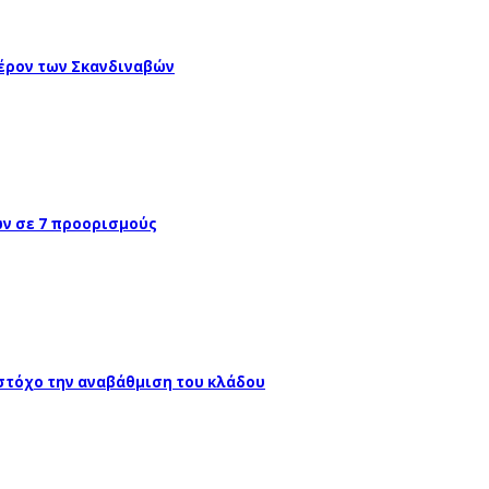
έρον των Σκανδιναβών
ών σε 7 προορισμούς
 στόχο την αναβάθμιση του κλάδου