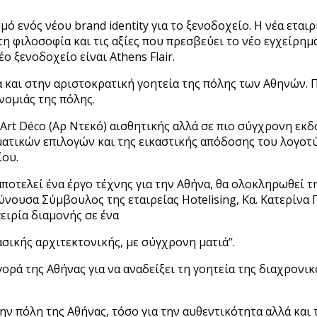
σμό ενός νέου brand identity για το ξενοδοχείο. Η νέα ετ
τη φιλοσοφία και τις αξίες που πρεσβεύει το νέο εγχείρημ
 ξενοδοχείο είναι Athens Flair.
και στην αριστοκρατική γοητεία της πόλης των Αθηνών. Π
νομιάς της πόλης.
rt Déco (Αρ Ντεκό) αισθητικής αλλά σε πιο σύγχρονη εκδο
ματικών επιλογών και της εικαστικής απόδοσης του λογο
ίου.
αποτελεί ένα έργο τέχνης για την Αθήνα, θα ολοκληρωθεί τ
ύνουσα Σύμβουλος της εταιρείας Hotelising, Κα. Κατερίνα Π
ειρία διαμονής σε ένα
σικής αρχιτεκτονικής, με σύγχρονη ματιά’’.
ορά της Αθήνας για να αναδείξει τη γοητεία της διαχρονικ
ην πόλη της Αθήνας, τόσο για την αυθεντικότητα αλλά και