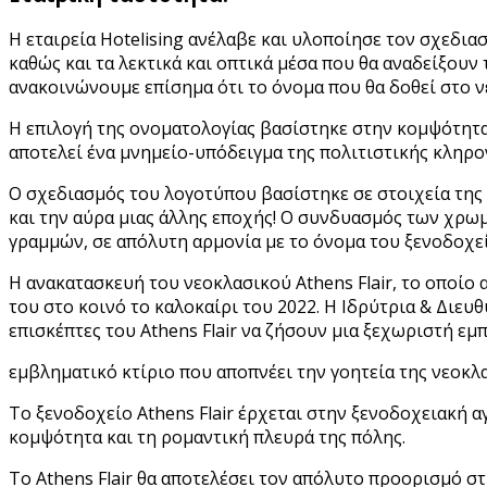
Η εταιρεία Hotelising ανέλαβε και υλοποίησε τον σχεδια
καθώς και τα λεκτικά και οπτικά μέσα που θα αναδείξουν 
ανακοινώνουμε επίσημα ότι το όνομα που θα δοθεί στο νέο
Η επιλογή της ονοματολογίας βασίστηκε στην κομψότητα 
αποτελεί ένα μνημείο-υπόδειγμα της πολιτιστικής κληρο
Ο σχεδιασμός του λογοτύπου βασίστηκε σε στοιχεία της A
και την αύρα μιας άλλης εποχής! Ο συνδυασμός των χρω
γραμμών, σε απόλυτη αρμονία με το όνομα του ξενοδοχε
Η ανακατασκευή του νεοκλασικού Athens Flair, το οποίο 
του στο κοινό το καλοκαίρι του 2022. Η Ιδρύτρια & Διευθ
επισκέπτες του Athens Flair να ζήσουν μια ξεχωριστή εμπ
εμβληματικό κτίριο που αποπνέει την γοητεία της νεοκλα
Tο ξενοδοχείο Athens Flair έρχεται στην ξενοδοχειακή αγ
κομψότητα και τη ρομαντική πλευρά της πόλης.
Το Athens Flair θα αποτελέσει τον απόλυτο προορισμό στ