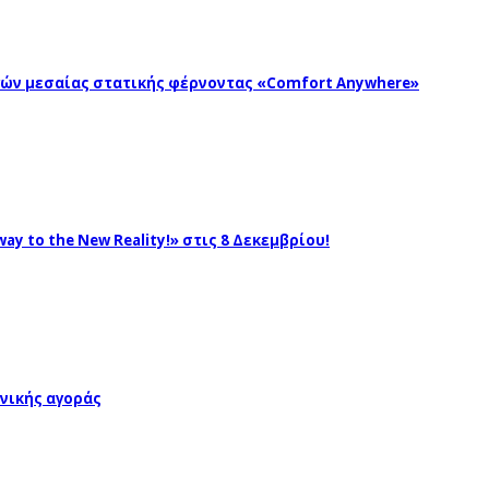
ωγών μεσαίας στατικής φέρνοντας «Comfort Anywhere»
ay to the New Reality!» στις 8 Δεκεμβρίου!
νικής αγοράς