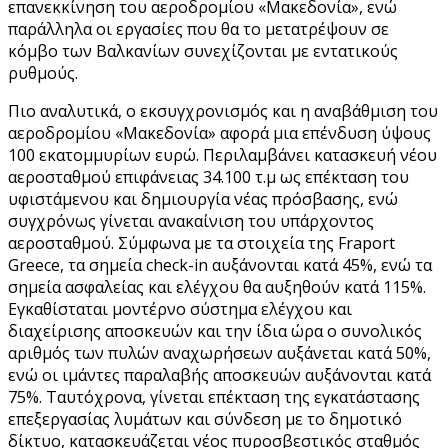
επανεκκίνηση του αεροδρομίου «Μακεδονία», ενώ
παράλληλα οι εργασίες που θα το μετατρέψουν σε
κόμβο των Βαλκανίων συνεχίζονται με εντατικούς
ρυθμούς.
Πιο αναλυτικά, ο εκσυγχρονισμός και η αναβάθμιση του
αεροδρομίου «Μακεδονία» αφορά μια επένδυση ύψους
100 εκατομμυρίων ευρώ. Περιλαμβάνει κατασκευή νέου
αεροσταθμού επιφάνειας 34.100 τ.μ ως επέκταση του
υφιστάμενου και δημιουργία νέας πρόσβασης, ενώ
συγχρόνως γίνεται ανακαίνιση του υπάρχοντος
αεροσταθμού. Σύμφωνα με τα στοιχεία της Fraport
Greece, τα σημεία check-in αυξάνονται κατά 45%, ενώ τα
σημεία ασφαλείας και ελέγχου θα αυξηθούν κατά 115%.
Εγκαθίσταται μοντέρνο σύστημα ελέγχου και
διαχείρισης αποσκευών και την ίδια ώρα ο συνολικός
αριθμός των πυλών αναχωρήσεων αυξάνεται κατά 50%,
ενώ οι ιμάντες παραλαβής αποσκευών αυξάνονται κατά
75%. Ταυτόχρονα, γίνεται επέκταση της εγκατάστασης
επεξεργασίας λυμάτων και σύνδεση με το δημοτικό
δίκτυο, κατασκευάζεται νέος πυροσβεστικός σταθμός