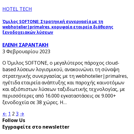
HOTEL TECH
Όμιλος SOFTONE: Στρατηγική συνεργασία με τη
webhotelier|primalres, κορυφαία εταιρεία διάθεσης
ξενοδοχειακών λύσεων
ΕΛΕΝΗ ΣΑΡΑΝΤΑΚΗ
3 Φεβρουαρίου 2023
Ο Όμιλος SOFTONE, ο μεγαλύτερος πάροχος cloud-
based λύσεων λογισμικού, ανακοινώνει τη σύναψη
στρατηγικής συνεργασίας με τη webhotelier|primalres,
ηγέτιδα εταιρεία ανάπτυξης και παροχής καινοτόμων
και αξιόπιστων λύσεων ταξιδιωτικής τεχνολογίας, με
περισσότερες από 16.000 εγκαταστάσεις σε 9.000+
ξενοδοχεία σε 38 χώρες. Η…
Σελιδοποίηση
←
1
2
3
→
Follow Us
άρθρων
Εγγραφείτε στο newsletter