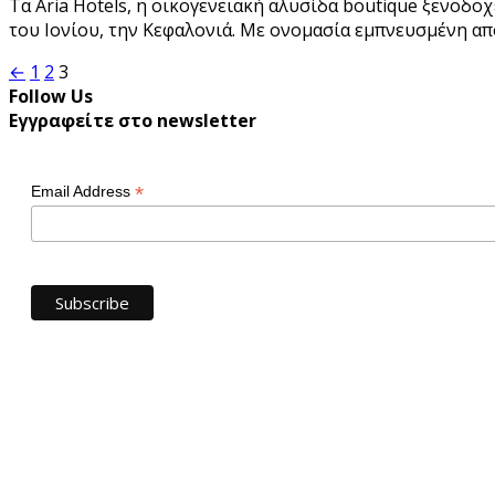
Τα Aria Hotels, η οικογενειακή αλυσίδα boutique ξενοδ
του Ιονίου, την Κεφαλονιά. Με ονομασία εμπνευσμένη από 
Σελιδοποίηση
←
1
2
3
Follow Us
άρθρων
Εγγραφείτε στο newsletter
*
Email Address