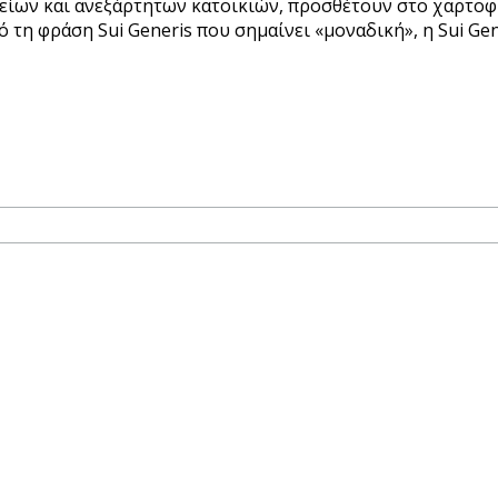
οχείων και ανεξάρτητων κατοικιών, προσθέτουν στο χαρτο
τη φράση Sui Generis που σημαίνει «μοναδική», η Sui Gene