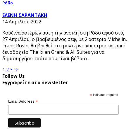
Ρόδο
ΕΛΕΝΗ ΣΑΡΑΝΤΑΚΗ
14 Απριλίου 2022
Κουζίνα αστέρων αυτή την άνοιξη στη Ρόδo αφού στις
27 Απριλίου, ο βραβευμένος σεφ, με 2 αστέρια Michelin,
Frank Rosin, θα βρεθεί στο μοντέρνο και ατμοσφαιρικό
ξενοδοχείο The Ixian Grand & All Suites για να
δημιουργήσει πιάτα που είναι βέβαιο…
Σελιδοποίηση
1
2
3
→
Follow Us
άρθρων
Εγγραφείτε στο newsletter
*
indicates required
*
Email Address