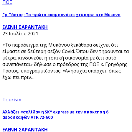
ΠΟΞ
Γρ.Τάσιος: Το πρώτο «καμπανάκι» χτύπησε στη Μύκονο
ΕΛΕΝΗ ΣΑΡΑΝΤΑΚΗ
23 Ιουλίου 2021
«Το παράδειγμα της Μυκόνου ξεκάθαρα δείχνει ότι
είμαστε σε δεύτερη σεζόν Covid. Όπου δεν τηρούνται τα
μέτρα, κινδυνεύει η τοπική οικονομία με ό,τι αυτό
συνεπάγεται» δήλωσε ο πρόεδρος της ΠΟΞ κ. Γρηγόρης
Τάσιος, υπογραμμίζοντας: «Ανησυχία υπάρχει, όπως
έχω πει πριν…
Tourism
Αλλάζει «σελίδα» η SKY express με την απόκτηση 6
αεροσκαφών ATR 72-600
ΕΛΕΝΗ ΣΑΡΑΝΤΑΚΗ