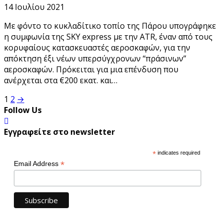
14 Ιουλίου 2021
Με φόντο το κυκλαδίτικο τοπίο της Πάρου υπογράφηκε
η συμφωνία της SKY express με την ATR, έναν από τους
κορυφαίους κατασκευαστές αεροσκαφών, για την
απόκτηση έξι νέων υπερσύγχρονων “πράσινων”
αεροσκαφών. Πρόκειται για μια επένδυση που
ανέρχεται στα €200 εκατ. και…
Σελιδοποίηση
1
2
→
Follow Us
άρθρων
Εγγραφείτε στο newsletter
*
indicates required
*
Email Address