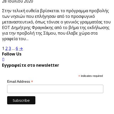
28 Ιουλίου 2020
Στην τελική ευθεία βρίσκεται το πρόγραμμα προβολής
των νησιών που επλήγησαν από το προσφυγικό
μεταναστευτικό, όπως τόνισε ο γενικός γραμματέας του
ΕΟΤ Δημήτρης Φραγκάκης από το βήμα της εκδήλωσης
για την προβολή της Σάμου, που έλαβε χώρα στα
γραφεία του…
Σελιδοποίηση
1
2
3
…
6
→
Follow Us
άρθρων
Εγγραφείτε στο newsletter
*
indicates required
*
Email Address