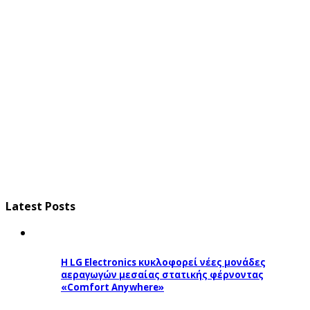
Latest Posts
Η LG Electronics κυκλοφορεί νέες μονάδες
αεραγωγών μεσαίας στατικής φέρνοντας
«Comfort Anywhere»