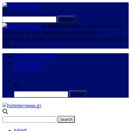
Η AEGEAN επενδύει περαιτέρω στον
στόλο της με την προσθήκη 8 επιπλέον νέων
αεροσκαφών Airbus A321 neo στη συνολική παραγγελία
της
ΣΧΕΤΙΚΑ ΜΕ ΕΜΑΣ
ΔΙΑΦΗΜΙΣΗ
ΕΠΙΚΟΙΝΩΝΙΑ
NEWS