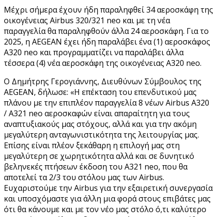
Μέχρι σήμερα έχουν ήδη παραληφθεί 34 αεροσκάφη της
οικογένειας Airbus 320/321 neo και με τη νέα
παραγγελία θα παραληφθούν άλλα 24 αεροσκάφη. Για το
2025, η AEGEAN έχει ήδη παραλάβει ένα (1) αεροσκάφος
Α320 neo και προγραμματίζει να παραλάβει άλλα
τέσσερα (4) νέα αεροσκάφη της οικογένειας A320 neo.
Ο Δημήτρης Γερογιάννης, Διευθύνων Σύμβουλος της
AEGEAN, δήλωσε: «Η επέκταση του επενδυτικού μας
πλάνου με την επιπλέον παραγγελία 8 νέων Airbus Α320
/ Α321 neo αεροσκαφών είναι απαραίτητη για τους
αναπτυξιακούς μας στόχους, αλλά και για την ακόμη
μεγαλύτερη ανταγωνιστικότητα της λειτουργίας μας.
Επίσης είναι πλέον ξεκάθαρη η επιλογή μας στη
μεγαλύτερη σε χωρητικότητα αλλά και σε δυνητικό
βεληνεκές πτήσεων έκδοση του A321 neo, που θα
αποτελεί τα 2/3 του στόλου μας των Airbus.
Ευχαριστούμε την Airbus για την εξαιρετική συνεργασία
και υποσχόμαστε για άλλη μια φορά στους επιβάτες μας
ότι θα κάνουμε και με τον νέο μας στόλο ό,τι καλύτερο